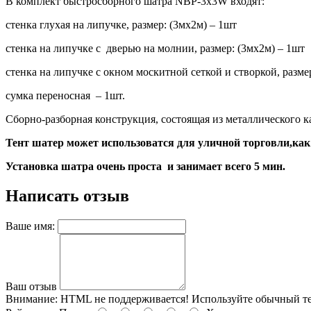
В комплект быстросборного шатра NBP-3x3W входят:
стенка глухая на липучке, размер: (3мх2м) – 1шт
стенка на липучке с дверью на молнии, размер: (3мх2м) – 1шт
стенка на липучке с окном москитной сеткой и створкой, размер
сумка переносная – 1шт.
Сборно-разборная конструкция, состоящая из металлического 
Тент шатер может использоватся для уличной торговли,как
Установка шатра очень проста и занимает всего 5 мин.
Написать отзыв
Ваше имя:
Ваш отзыв
Внимание:
HTML не поддерживается! Используйте обычный те