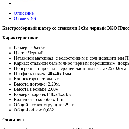
Описание
Отзывы (0)
Быстросборный шатер со стенками 3х3м черный ЭКО Плю
Характеристики:
Размеры: 3мх3м.
Цвета: Черный
Натяжной материал: с водостойким и солнцезащитным 
Каркас: стальной белым либо черным порошковым покр
Поперечный профиль верхней части шатра:12х25х0.6мм
Профиль ножек:
40х40х 1мм
.
Коннекторы: стальные.
Высота потолка: 2.20м.
Высота в коньке 2.60м.
Размеры короба:148х24х23см
Количество коробов: 1шт
Общий вес конструкции: 29кг.
Общий объем: 0,082
Описание: