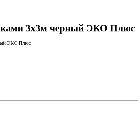
нками 3х3м черный ЭКО Плюс
рный ЭКО Плюс