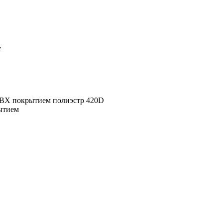
с
ПВХ покрытием полиэстр 420D
ытием