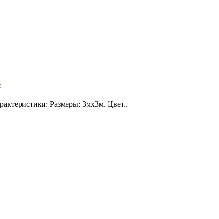
с
ктеристики: Размеры: 3мх3м. Цвет..