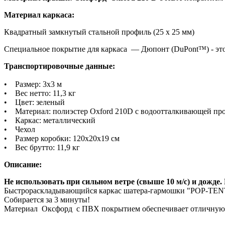
Материал каркаса:
Квадратный замкнутый стальной профиль (25 х 25 мм)
Специальное покрытие для каркаса — Дюпонт (DuPont™) - это
Транспортировочные данные:
• Размер: 3х3 м
• Вес нетто: 11,3 кг
• Цвет: зеленый
• Материал: полиэстер Oxford 210D с водоотталкивающей пр
• Каркас: металлический
• Чехол
• Размер коробки: 120х20х19 см
• Вес брутто: 11,9 кг
Описание:
Не использовать при сильном ветре (свыше 10 м/с) и дожде
Быстрораскладывающийся каркас шатера-гармошки "POP-TENT
Собирается за 3 минуты!
Материал Оксфорд с ПВХ покрытием обеспечивает отличную за