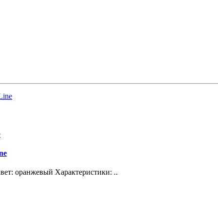
Line
ne
ет: оранжевый Характеристики: ..