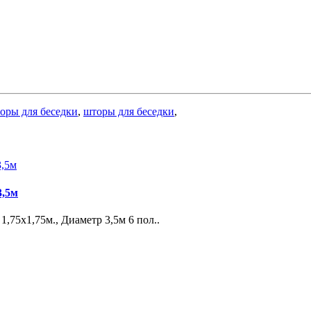
оры для беседки
,
шторы для беседки
,
3,5м
,75х1,75м., Диаметр 3,5м 6 пол..