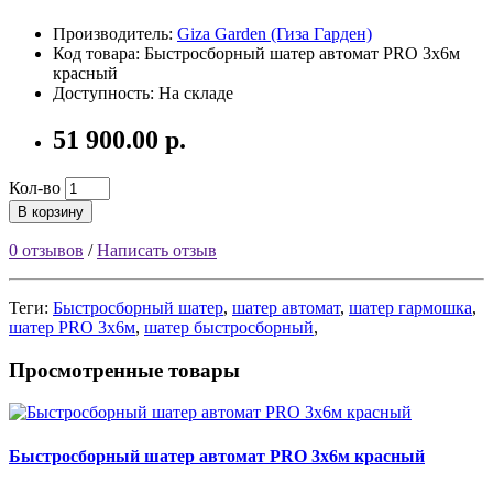
Производитель:
Giza Garden (Гиза Гарден)
Код товара:
Быстросборный шатер автомат PRO 3х6м
красный
Доступность: На складе
51 900.00 р.
Кол-во
В корзину
0 отзывов
/
Написать отзыв
Теги:
Быстросборный шатер
,
шатер автомат
,
шатер гармошка
,
шатер PRO 3х6м
,
шатер быстросборный
,
Просмотренные товары
Быстросборный шатер автомат PRO 3х6м красный