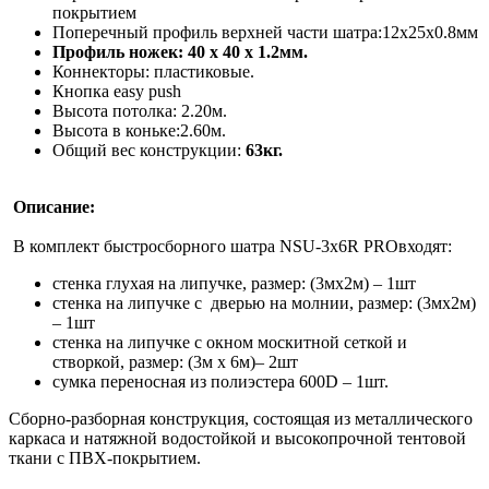
покрытием
Поперечный профиль верхней части шатра:12х25х0.8мм
Профиль ножек: 40 х 40 х 1.2мм.
Коннекторы: пластиковые.
Кнопка easy push
Высота потолка: 2.20м.
Высота в коньке:2.60м.
Общий вес конструкции:
63кг.
Описание:
В комплект быстросборного шатра NSU-3x6R PROвходят:
стенка глухая на липучке, размер: (3мх2м) – 1шт
стенка на липучке с дверью на молнии, размер: (3мх2м)
– 1шт
стенка на липучке с окном москитной сеткой и
створкой, размер: (3м х 6м)– 2шт
сумка переносная из полиэстера 600D – 1шт.
Сборно-разборная конструкция, состоящая из металлического
каркаса и натяжной водостойкой и высокопрочной тентовой
ткани с ПВХ-покрытием.