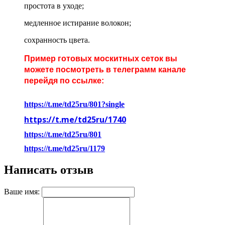
простота в уходе;
медленное истирание волокон;
сохранность цвета.
Пример готовых москитных сеток вы
можете
посмотреть в телеграмм канале
перейдя по ссылке:
https://t.me/td25ru/801?single
https://t.me/td25ru/1740
https://t.me/td25ru/801
https://t.me/td25ru/1179
Написать отзыв
Ваше имя: