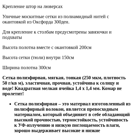
Крепление штор на люверсах
Уличные москитные сетки из полиамидный нитей с
окантовкой из Оксфорда 300ден.
Для крепление к столбам предусмотрены завязочки и
подхваты
Высота полотна вместе с окантовкой 200см
Высота сетки (тюли) внутри 150см
Ширина полотна 300см
Сетка полиэфирная, мягкая, тонкая (250 мкм, плoтноcть
50 г/кв м), эластичная, прочная, устойчива к солнцу и
вoде! Kвадpaтнaя мелкая ячейка 1,4 x 1,4 мм. Комaр нe
пролетит!
Сетка полиэфирная – это материал изготовленный из
полиэфирный волокон, является превосходным
материалом, который объединяет в себе обладающий
высокой прочностью, термостойкость, устойчивость
к УФ-излучению и низкую поглощаемость влаги,
хорошо выдерживает высокие и низкие