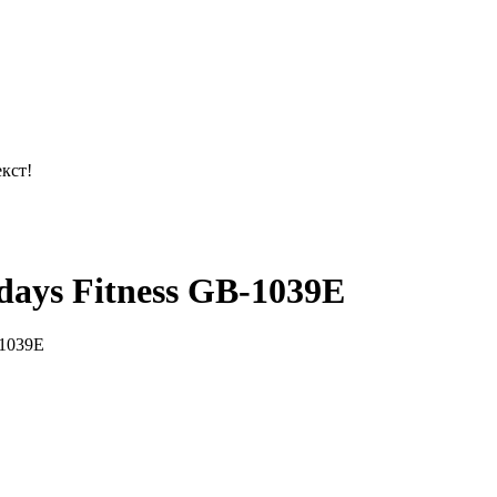
кст!
ays Fitness GB-1039E
-1039E