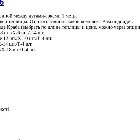
б
риной между дугами/арками 1 метр.
ей теплицы. От этого зависит какой комплект Вам подойдет.
де Краба (выбрать по длине теплицы и цене, можно через опции
 шт./Х-6 шт./Т-4 шт.
12 шт./Х-10 шт./Т-4 шт.
-14 шт./Т-4 шт.
/Х-18 шт./Т-4 шт.
кст!