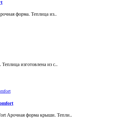
rt
Арочная форма. Теплица из..
 Теплица изготовлена из с..
omfort
fort Арочная форма крыши. Тепли..