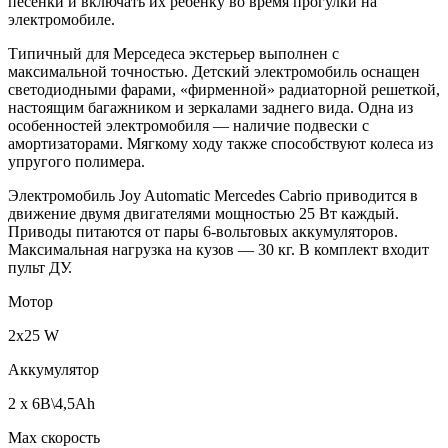
песенки и включать их ребенку во время прогулки на
электромобиле.
Типичный для Мерседеса экстерьер выполнен с
максимальной точностью. Детский электромобиль оснащен
светодиодными фарами, «фирменной» радиаторной решеткой,
настоящим багажником и зеркалами заднего вида. Одна из
особенностей электромобиля — наличие подвески с
амортизаторами. Мягкому ходу также способствуют колеса из
упругого полимера.
Электромобиль Joy Automatic Mercedes Cabrio приводится в
движение двумя двигателями мощностью 25 Вт каждый.
Приводы питаются от пары 6-вольтовых аккумуляторов.
Максимальная нагрузка на кузов — 30 кг. В комплект входит
пульт ДУ.
Мотор
2x25 W
Аккумулятор
2 х 6В\4,5Аh
Мах скорость