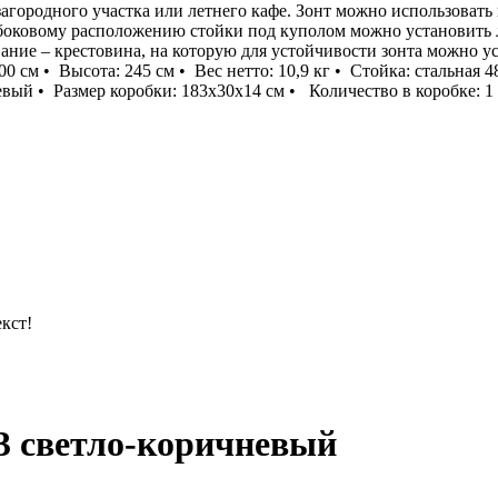
агородного участка или летнего кафе. Зонт можно использовать 
я боковому расположению стойки под куполом можно установить 
вание – крестовина, на которую для устойчивости зонта можно у
0 см • Высота: 245 см • Вес нетто: 10,9 кг • Стойка: стальная 
вый • Размер коробки: 183х30х14 см • Количество в коробке: 1 ш
кст!
03 светло-коричневый