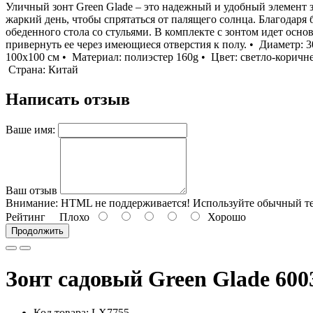
Уличный зонт Green Glade – это надежный и удобный элемент з
жаркий день, чтобы спрятаться от палящего солнца. Благодар
обеденного стола со стульями. В комплекте с зонтом идет осно
привернуть ее через имеющиеся отверстия к полу. • Диаметр: 30
100х100 см • Материал: полиэстер 160g • Цвет: светло-коричне
Страна: Китай
Написать отзыв
Ваше имя:
Ваш отзыв
Внимание:
HTML не поддерживается! Используйте обычный те
Рейтинг
Плохо
Хорошо
Продолжить
Зонт садовый Green Glade 60
Код товара:
LX7755