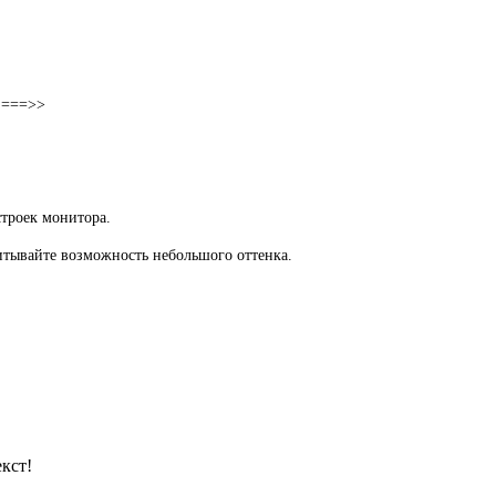
х ===>>
строек монитора.
читывайте возможность небольшого оттенка.
кст!