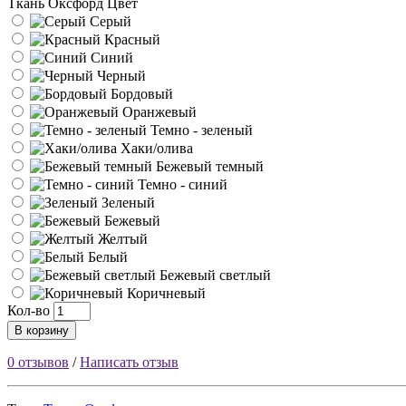
Ткань Оксфорд Цвет
Серый
Красный
Синий
Черный
Бордовый
Оранжевый
Темно - зеленый
Хаки/олива
Бежевый темный
Темно - синий
Зеленый
Бежевый
Желтый
Белый
Бежевый светлый
Коричневый
Кол-во
В корзину
0 отзывов
/
Написать отзыв