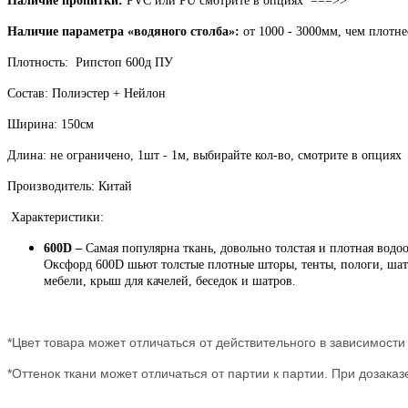
Наличие пропитки:
PVC или PU смотрите в опциях ===>>
Наличие параметра «водяного столба»:
от 1000 ​- 3000мм, чем плотн
Плотность: Рипстоп 600д ПУ
Состав: Полиэстер + Нейлон
Ширина: 150см
Длина: не ограничено, 1шт - 1м, выбирайте кол-во, смотрите в опция
Производитель: Китай
Характеристики:
600D –
Самая популярна ткань, довольно толстая и плотная во
Оксфорд 600D шьют толстые плотные шторы, тенты, пологи, шатр
мебели, крыш для качелей, беседок и шатров.
*Цвет товара может отличаться от действительного в зависимости
*Оттенок ткани может отличаться от партии к партии. При дозака