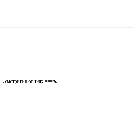
.. смотрите в опциях ===&..