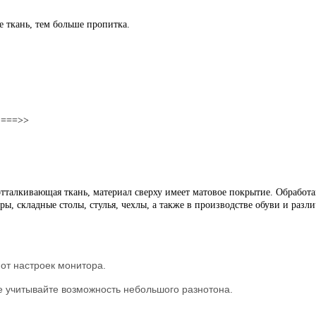
ее ткань, тем больше пропитка.
х ===>>
доотталкивающая ткань, материал сверху имеет матовое покрытие. Обра
ы, складные столы, стулья, чехлы, а также в производстве обуви и раз
 от настроек монитора.
зе учитывайте возможность небольшого разнотона.