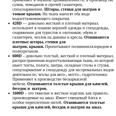
сумок, чемоданов и прочей галантереи,
спецснаряжении.
Шторы, стенки для шатров и
тонкие крыши.
На ткань наносят оба вида
водоотталкивающего покрытия.
420D
— довольно жесткий и плотный материал.
используют в пошиве верхней одежды и спецодежды,
снаряжении для туристов и охотников, обуви и
галантереи, чехлов на диваны и кресла.
Отшиваются
плотные шторы, стенки для
шатров, крыши.
Пропитывают поливинилхлоридом и
полиуретаном.
600D
– довольно толстый, жесткий и плотный материал,
распространенная водоотталкивающая ткань, из которой
шьют тенты, пологи, шатры, складные столы и стулья,
спецснаряжение и спецодежду для экстремальных видов
деятельности, чехлы для авто-, мотто-, гидротехники.
Применяют в производстве бескаркасной
мебели.
Отшиваются толстые крыши для качелей,
беседок и шатров.
1600D
– это тяжелые и жесткие изделия, как правило,
производимые на заказ. Имеет глянцевый блеск и
особое переплетение нитей.
Отшиваются толстые
крыши для качелей, беседок и шатров на заказ.