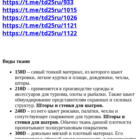
https://t.me/td25ru/933
https://t.me/td25ru/1015
https://t.me/td25ru/1026
https://t.me/td25ru/1121
https://t.me/td25ru/1122
Виды ткани
150D
– самый тонкий материал, из которого шьют
ветровки, легкие куртки и плащи, дождевики, чехлы,
шторы.
210D
– применяется в производстве одежды и
аксессуаров для туризма, охоты и рыбалки. Также шьют
обмундирование представителям охранных и силовых
структур.
Шторы и стенки для шатров.
240D
– из него шьют рюкзаки, палатки, чехлы и
сопутствующее снаряжение для туризма.
Шторы и
стенки для шатров.
Обычно ткань данной плотности
пропитывают полиуретановым покрытием.
300D
– довольно мягкий и плотный материал. Его
применяют в обувной промышленности, в производстве