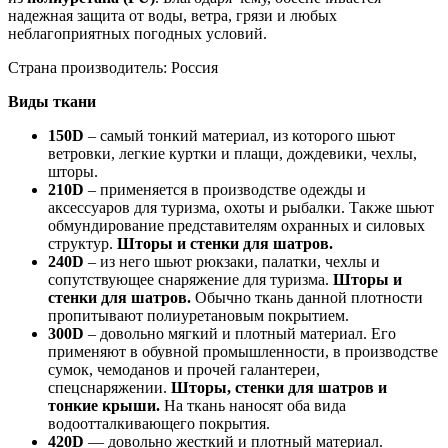
надежная защита от воды, ветра, грязи и любых
неблагоприятных погодных условий.
Страна производитель: Россия
Виды ткани
150D
– самый тонкий материал, из которого шьют
ветровки, легкие куртки и плащи, дождевики, чехлы,
шторы.
210D
– применяется в производстве одежды и
аксессуаров для туризма, охоты и рыбалки. Также шьют
обмундирование представителям охранных и силовых
структур.
Шторы и стенки для шатров.
240D
– из него шьют рюкзаки, палатки, чехлы и
сопутствующее снаряжение для туризма.
Шторы и
стенки для шатров.
Обычно ткань данной плотности
пропитывают полиуретановым покрытием.
300D
– довольно мягкий и плотный материал. Его
применяют в обувной промышленности, в производстве
сумок, чемоданов и прочей галантереи,
спецснаряжении.
Шторы, стенки для шатров и
тонкие крыши.
На ткань наносят оба вида
водоотталкивающего покрытия.
420D
— довольно жесткий и плотный материал.