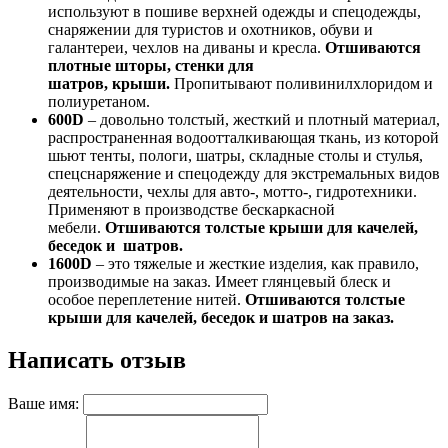
используют в пошиве верхней одежды и спецодежды,
снаряжении для туристов и охотников, обуви и
галантереи, чехлов на диваны и кресла.
Отшиваются
плотные шторы, стенки для
шатров, крыши.
Пропитывают поливинилхлоридом и
полиуретаном.
600D
– довольно толстый, жесткий и плотный материал,
распространенная водоотталкивающая ткань, из которой
шьют тенты, пологи, шатры, складные столы и стулья,
спецснаряжение и спецодежду для экстремальных видов
деятельности, чехлы для авто-, мотто-, гидротехники.
Применяют в производстве бескаркасной
мебели.
Отшиваются толстые крыши для качелей,
беседок и шатров.
1600D
– это тяжелые и жесткие изделия, как правило,
производимые на заказ. Имеет глянцевый блеск и
особое переплетение нитей.
Отшиваются толстые
крыши для качелей, беседок и шатров на заказ.
Написать отзыв
Ваше имя: