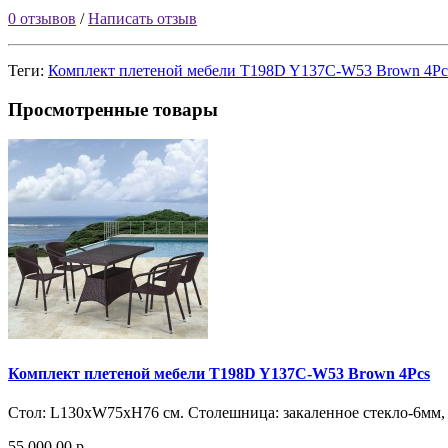
0 отзывов
/
Написать отзыв
Теги:
Комплект плетеной мебели T198D Y137C-W53 Brown 4Pc
Просмотренные товары
Комплект плетеной мебели T198D Y137C-W53 Brown 4Pcs
Стoл: L130хW75xH76 см. Столешница: закаленное стекло-6мм, ц
55 000.00 р.