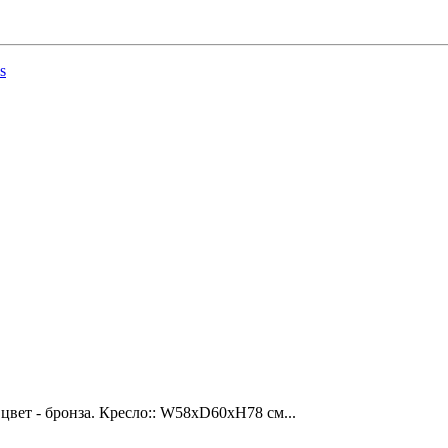
s
вет - бронза. Кресло:: W58xD60xH78 см...