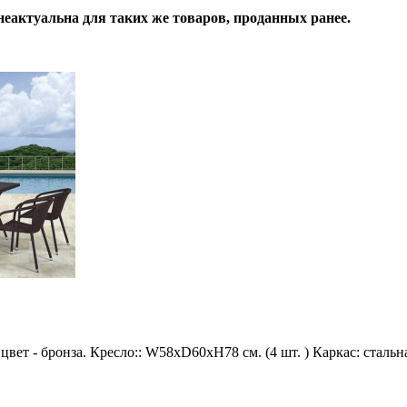
неактуальна для таких же товаров, проданных ранее.
ет - бронза. Кресло:: W58xD60xH78 см. (4 шт. ) Каркас: стальн