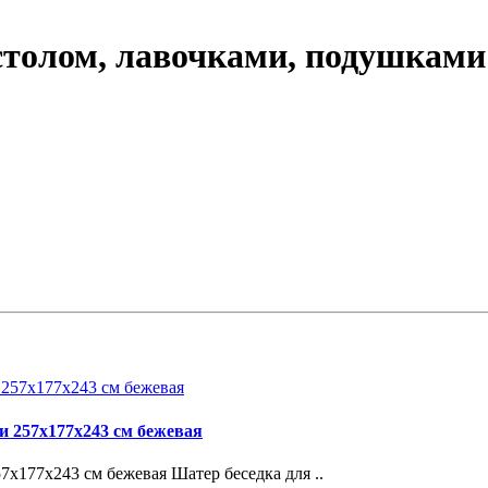
столом, лавочками, подушками
и 257х177х243 см бежевая
х177х243 см бежевая Шатер беседка для ..