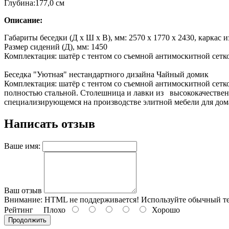
Глубина:177,0 см
Описание:
Габариты беседки (Д х Ш х В), мм: 2570 х 1770 х 2430, каркас 
Размер сидений (Д), мм: 1450
Комплектация: шатёр с тентом со съемной антимоскитной сетко
Беседка "Уютная" нестандартного дизайна Чайный домик
Комплектация: шатёр с тентом со съемной антимоскитной сетко
полностью стальной. Столешница и лавки из высококачественн
специализирующемся на производстве элитной мебели для дом
Написать отзыв
Ваше имя:
Ваш отзыв
Внимание:
HTML не поддерживается! Используйте обычный те
Рейтинг
Плохо
Хорошо
Продолжить